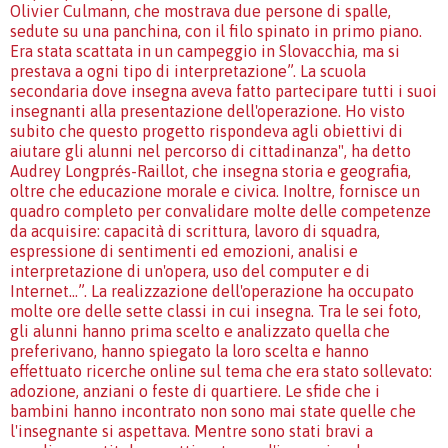
Olivier Culmann, che mostrava due persone di spalle,
sedute su una panchina, con il filo spinato in primo piano.
Era stata scattata in un campeggio in Slovacchia, ma si
prestava a ogni tipo di interpretazione”. La scuola
secondaria dove insegna aveva fatto partecipare tutti i suoi
insegnanti alla presentazione dell'operazione. Ho visto
subito che questo progetto rispondeva agli obiettivi di
aiutare gli alunni nel percorso di cittadinanza", ha detto
Audrey Longprés-Raillot, che insegna storia e geografia,
oltre che educazione morale e civica. Inoltre, fornisce un
quadro completo per convalidare molte delle competenze
da acquisire: capacità di scrittura, lavoro di squadra,
espressione di sentimenti ed emozioni, analisi e
interpretazione di un'opera, uso del computer e di
Internet...”. La realizzazione dell'operazione ha occupato
molte ore delle sette classi in cui insegna. Tra le sei foto,
gli alunni hanno prima scelto e analizzato quella che
preferivano, hanno spiegato la loro scelta e hanno
effettuato ricerche online sul tema che era stato sollevato:
adozione, anziani o feste di quartiere. Le sfide che i
bambini hanno incontrato non sono mai state quelle che
l'insegnante si aspettava. Mentre sono stati bravi a