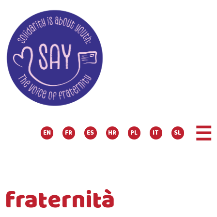
☰
EN
FR
ES
HR
PL
IT
SL
fraternità